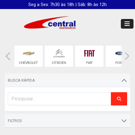
Seg a Sex: 7h30 às 18h | Sáb: 8h às 12h
D
CHEVROLET
CITROEN
FIAT
FORD
BUSCA RÁPIDA
FILTROS