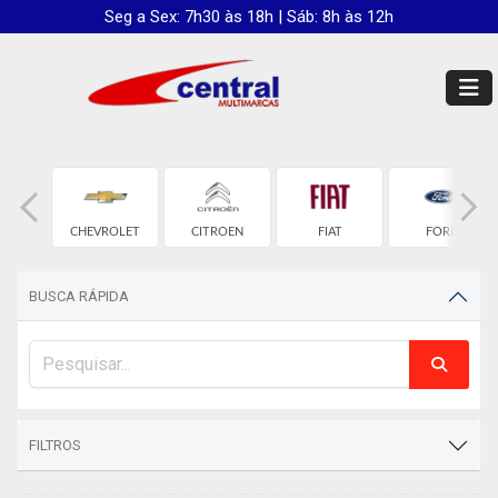
Seg a Sex: 7h30 às 18h | Sáb: 8h às 12h
D
CHEVROLET
CITROEN
FIAT
FORD
BUSCA RÁPIDA
FILTROS