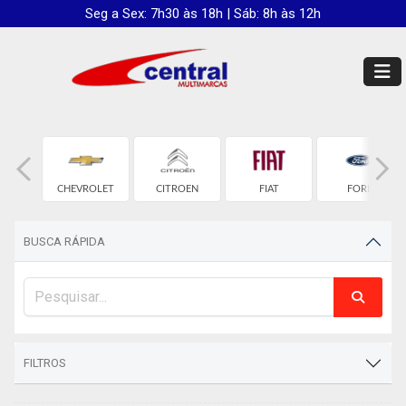
Seg a Sex: 7h30 às 18h | Sáb: 8h às 12h
D
CHEVROLET
CITROEN
FIAT
FORD
BUSCA RÁPIDA
FILTROS